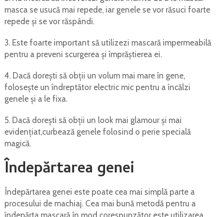
masca se usucă mai repede, iar genele se vor răsuci foarte
repede și se vor răspândi.
3. Este foarte important să utilizezi mascară impermeabilă
pentru a preveni scurgerea și împrăștierea ei.
4. Dacă dorești să obții un volum mai mare în gene,
folosește un îndreptător electric mic pentru a încălzi
genele și a le fixa.
5. Dacă dorești să obții un look mai glamour și mai
evidențiat,curbează genele folosind o perie specială
magică.
Îndepărtarea genei
Îndepărtarea genei este poate cea mai simplă parte a
procesului de machiaj. Cea mai bună metodă pentru a
îndepărta mascară în mod corespunzător este utilizarea