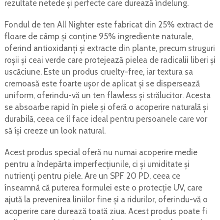
rezultate netede și perfecte care durează îndelung.
Fondul de ten All Nighter este fabricat din 25% extract de
floare de câmp și conține 95% ingrediente naturale,
oferind antioxidanți și extracte din plante, precum struguri
roșii și ceai verde care protejează pielea de radicalii liberi și
uscăciune. Este un produs cruelty-free, iar textura sa
cremoasă este foarte ușor de aplicat și se dispersează
uniform, oferindu-vă un ten flawless și strălucitor. Acesta
se absoarbe rapid în piele și oferă o acoperire naturală și
durabilă, ceea ce îl face ideal pentru persoanele care vor
să își creeze un look natural.
Acest produs special oferă nu numai acoperire medie
pentru a îndepărta imperfecțiunile, ci și umiditate și
nutrienți pentru piele. Are un SPF 20 PD, ceea ce
înseamnă că puterea formulei este o protecție UV, care
ajută la prevenirea liniilor fine și a ridurilor, oferindu-vă o
acoperire care durează toată ziua. Acest produs poate fi