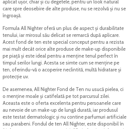
aplicat ușor, chiar și cu degetele, pentru un look natural
care spre deosebire de alte produse, nu se rezolvă și nu se
îngroașă.
Formula All Nighter oferă un plus de aspect și durabilitate
tenului, iar mirosul său delicat se remarcă după aplicare.
Acest fond de ten este special conceput pentru a rezista
mai mult decât orice alte produse de make-up disponibile
pe piață și este ideal pentru a menține tenul perfect în
timpul serilor lungi. Acesta se simte cum se menține pe
ten, oferindu-vă o acoperire neclintită, multă hidratare și
protecție uv.
De asemenea, All Nighter Fond de Ten nu usucă pielea, ci
o menține moale și catifelată pe tot parcursul zilei.
Aceasta este o oferta excelenta pentru persoanele care
au nevoie de un make-up de lungă durată, iar produsul
este testat dermatologic și nu contine parfumuri artificiale
sau parabeni. Fondul de ten All Nighter, este disponibil în