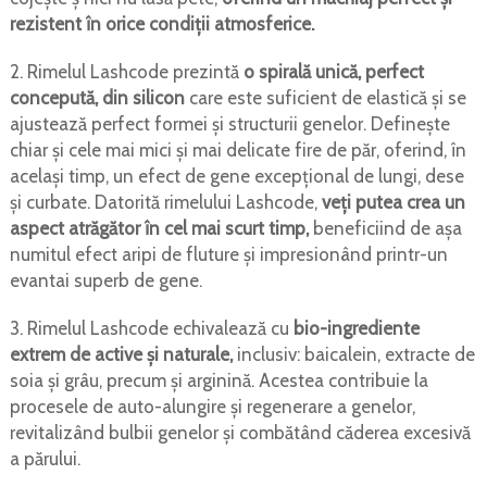
rezistent în orice condiţii atmosferice.
2. Rimelul Lashcode prezintă
o spirală unică, perfect
concepută, din silicon
care este suficient de elastică şi se
ajustează perfect formei şi structurii genelor. Defineşte
chiar şi cele mai mici şi mai delicate fire de păr, oferind, în
acelaşi timp, un efect de gene excepţional de lungi, dese
şi curbate. Datorită rimelului Lashcode,
veţi putea crea un
aspect atrăgător în cel mai scurt timp,
beneficiind de aşa
numitul efect aripi de fluture şi impresionând printr-un
evantai superb de gene.
3. Rimelul Lashcode echivalează cu
bio-ingrediente
extrem de active şi naturale,
inclusiv: baicalein, extracte de
soia şi grâu, precum şi arginină. Acestea contribuie la
procesele de auto-alungire şi regenerare a genelor,
revitalizând bulbii genelor şi combătând căderea excesivă
a părului.