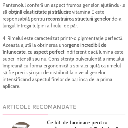
Pantenolul conferă un aspect frumos genelor, ajutându-le
să
obţină elasticitate şi strălucire
vitamina E este
responsabilă pentru
reconstruirea structurii genelor
de-a
lungul întregii tulpini a firului de păr.
4. Rimelul este caracterizat printr-o pigmentaţie perfectă.
Aceasta ajută la obţinerea unor
gene incredibil de
întunecate, cu aspect perfect
indiferent dacă lumina este
super intensă sau nu. Consistenţa pulverulentă a rimelului
împreună cu forma ergonomică a spiralei ajută ca rimelul
să fie precis şi uşor de distribuit la nivelul genelor,
intensificând aspectul firelor de păr încă de la prima
aplicare.
ARTICOLE RECOMANDATE
Ce kit de laminare pentru