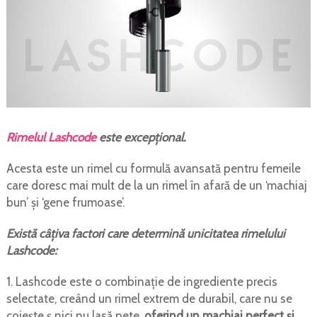
Rimelul Lashcode
este excepţional.
Acesta este un rimel cu formulă avansată pentru femeile
care doresc mai mult de la un rimel în afară de un ‘machiaj
bun’ şi ‘gene frumoase’.
Există câţiva factori care determină unicitatea rimelului
Lashcode:
1. Lashcode este o combinaţie de ingrediente precis
selectate, creând un rimel extrem de durabil, care nu se
cojeşte ş nici nu lasă pete,
oferind un machiaj perfect şi