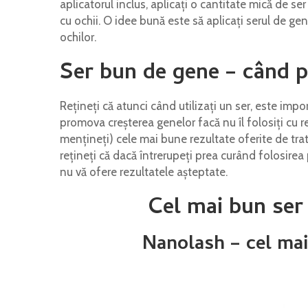
aplicatorul inclus, aplicați o cantitate mică de ser 
cu ochii. O idee bună este să aplicați serul de gen
ochilor.
Ser bun de gene – când p
Rețineți că atunci când utilizați un ser, este impo
promova creșterea genelor facă nu îl folosiți cu re
mențineți) cele mai bune rezultate oferite de trat
rețineți că dacă întrerupeți prea curând folosirea 
nu vă ofere rezultatele așteptate.
Cel mai bun se
Nanolash – cel mai