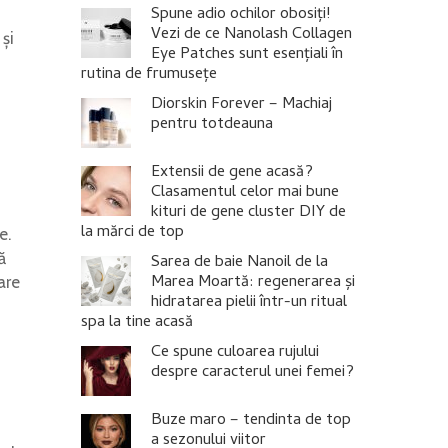
Spune adio ochilor obosiți!
Vezi de ce Nanolash Collagen
și
Eye Patches sunt esențiali în
rutina de frumusețe
Diorskin Forever – Machiaj
pentru totdeauna
Extensii de gene acasă?
Clasamentul celor mai bune
kituri de gene cluster DIY de
la mărci de top
e.
ă
Sarea de baie Nanoil de la
Marea Moartă: regenerarea și
are
hidratarea pielii într-un ritual
spa la tine acasă
Ce spune culoarea rujului
despre caracterul unei femei?
Buze maro – tendinta de top
a sezonului viitor