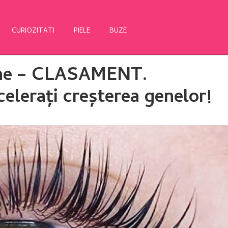
CURIOZITATI
PIELE
BUZE
gene – CLASAMENT.
elerați creșterea genelor!