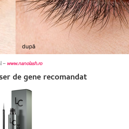
al –
www.nanolash.ro
ser de gene recomandat