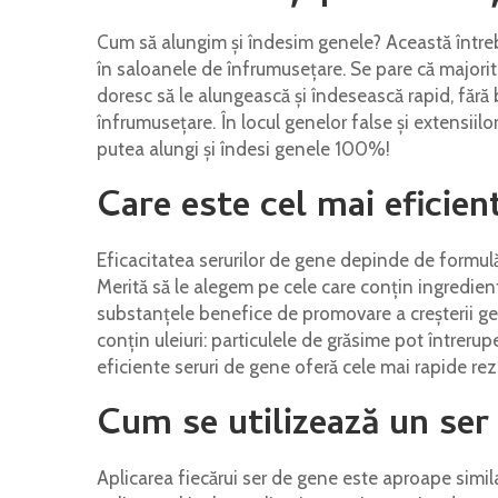
Cum să alungim și îndesim genele? Această întreb
în saloanele de înfrumusețare. Se pare că majorit
doresc să le alungească și îndesească rapid, fără
înfrumusețare. În locul genelor false și extensiilo
putea alungi și îndesi genele 100%!
Care este cel mai eficien
Eficacitatea serurilor de gene depinde de formulă
Merită să le alegem pe cele care conțin ingredient
substanțele benefice de promovare a creșterii gene
conțin uleiuri: particulele de grăsime pot întreru
eficiente seruri de gene oferă cele mai rapide rezu
Cum se utilizează un ser
Aplicarea fiecărui ser de gene este aproape simila