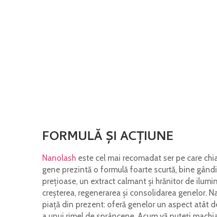
FORMULĂ ȘI ACȚIUNE
Nanolash
este cel mai recomadat ser pe care chiar 
gene prezintă o formulă foarte scurtă, bine gândit
prețioase, un extract calmant și hrănitor de ilumi
creșterea, regenerarea și consolidarea genelor. Na
piață din prezent: oferă genelor un aspect atât 
a unui rimel de sprâncene. Acum vă puteți machia 