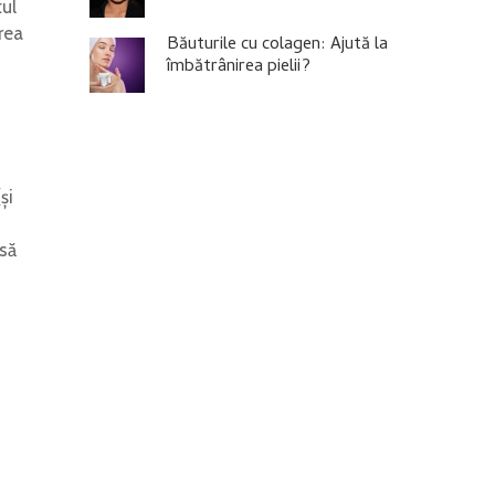
tul
area
Băuturile cu colagen: Ajută la
îmbătrânirea pielii?
și
 să