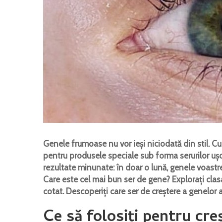
Genele frumoase nu vor ieși niciodată din stil. C
pentru produsele speciale sub forma serurilor uș
rezultate minunate: în doar o lună, genele voastr
Care este cel mai bun ser de gene? Explorați clas
cotat. Descoperiți care ser de creștere a genelor 
Ce să folosiți pentru cr