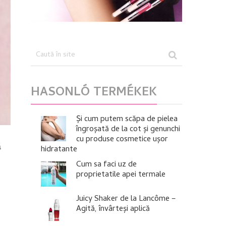
HASONLÓ TERMÉKEK
Și cum putem scăpa de pielea
îngroșată de la cot și genunchi
cu produse cosmetice ușor
ă
hidratante
Cum sa faci uz de
proprietatile apei termale
Juicy Shaker de la Lancôme –
Agită, învârteși aplică