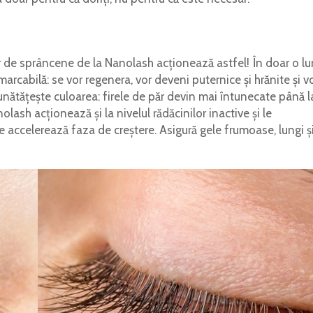
de sprâncene de la Nanolash acționează astfel! În doar o lu
arcabilă: se vor regenera, vor deveni puternice și hrănite și v
unătățește culoarea: firele de păr devin mai întunecate până l
ash acționează și la nivelul rădăcinilor inactive și le
 accelerează faza de creștere. Asigură gele frumoase, lungi ș