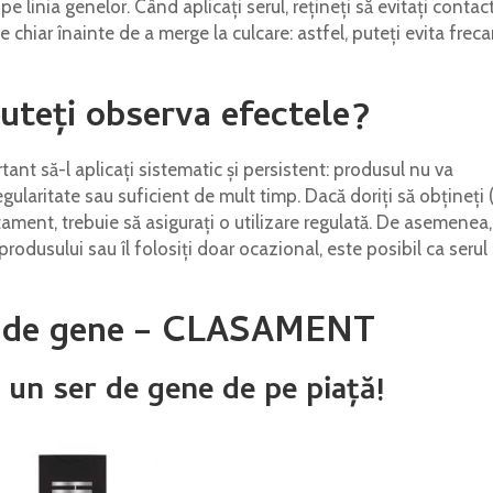
pe linia genelor. Când aplicați serul, rețineți să evitați contac
e chiar înainte de a merge la culcare: astfel, puteți evita frec
uteți observa efectele?
rtant să-l aplicați sistematic și persistent: produsul nu va
gularitate sau suficient de mult timp. Dacă doriți să obțineți (
ament, trebuie să asigurați o utilizare regulată. De asemenea,
produsului sau îl folosiți doar ocazional, este posibil ca serul
r de gene – CLASAMENT
 un ser de gene de pe piață!