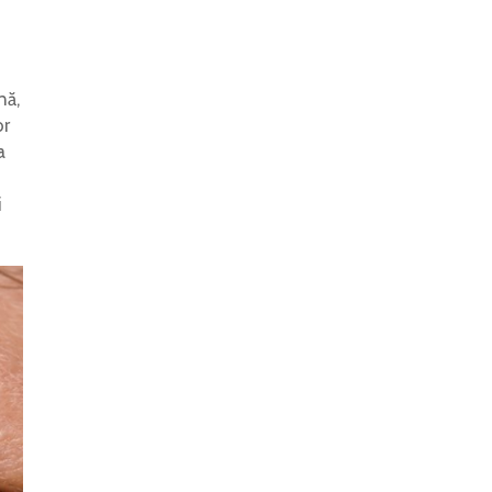
nă,
or
a
i