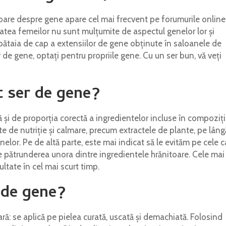
are despre gene apare cel mai frecvent pe forumurile online 
atea femeilor nu sunt mulțumite de aspectul genelor lor și
 bătaia de cap a extensiilor de gene obținute în saloanele de
r de gene, optați pentru propriile gene. Cu un ser bun, vă veți
t ser de gene?
 și de proporția corectă a ingredientelor incluse în compoziți
e de nutriție și calmare, precum extractele de plante, pe lâng
lor. Pe de altă parte, este mai indicat să le evităm pe cele c
pe pătrunderea unora dintre ingredientele hrănitoare. Cele mai
ltate în cel mai scurt timp.
 de gene?
ră: se aplică pe pielea curată, uscată și demachiată. Folosind