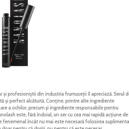
și profesioniștii din industria frumuseții îl apreciază. Serul d
ă și perfect alcătuită. Conține, printre alte ingrediente
nare a ochilor, precum și ingrediente responsabile pentru
nolash este, fără îndoial, un ser cu cea mai rapidă acțiune de
de fenemenal încât nu mai este necesară folosirea suplimenta
doar pentru că doriți, nu pentru că este necesar.