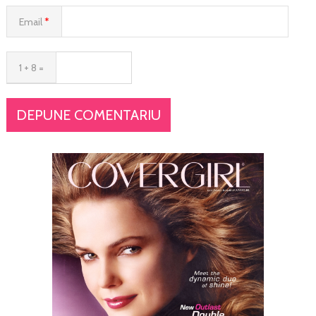
Email
*
1 + 8 =